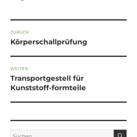
Beitragsnavigation
ZURÜCK
Körperschallprüfung
Vorheriger
Beitrag:
WEITER
Transportgestell für
Nächster
Beitrag:
Kunststoff-formteile
SU
Suchen