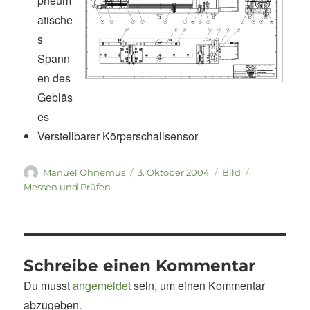
pneum
atische
s
Spann
en des
Gebläs
es
Verstellbarer Körperschallsensor
Autor
Veröffentlicht
Format
Kategorien
Manuel Ohnemus
3. Oktober 2004
Bild
am
Messen und Prüfen
Schreibe einen Kommentar
Du musst
angemeldet
sein, um einen Kommentar
abzugeben.