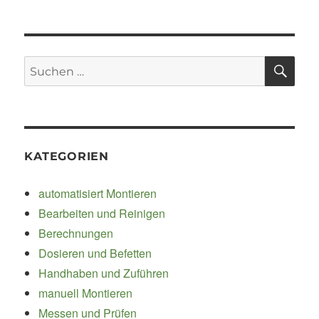
mit
individuell
montierbaren
Elektroden
SU
Suchen
zur
nach:
Punktschweissung
von
Blechen
KATEGORIEN
automatisiert Montieren
Bearbeiten und Reinigen
Berechnungen
Dosieren und Befetten
Handhaben und Zuführen
manuell Montieren
Messen und Prüfen