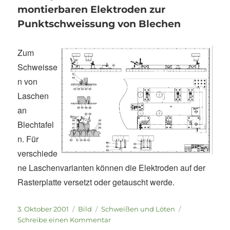
Schweisszange
montierbaren Elektroden zur
Punktschweissung von Blechen
Z
um
Schweisse
n von
Laschen
an
Blechtafel
n. Für
verschiede
ne Laschenvarianten können die Elektroden auf der
Rasterplatte versetzt oder getauscht werde.
Veröffentlicht
Format
Kategorien
3. Oktober 2001
Bild
Schweißen und Löten
am
zu
Schreibe einen Kommentar
Rasterplatte