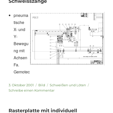
Schweisszange
pneuma
tische
X- und
Y-
Bewegu
ng mit
Achsen
Fa.
Gemotec
Veröffentlicht
Format
Kategorien
3. Oktober 2001
Bild
Schweißen und Löten
am
zu
Schreibe einen Kommentar
Pneumatische
Zustelleinheit
für
Rasterplatte mit individuell
eine