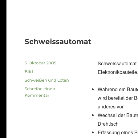
Schweissautomat
Schweissautomat 
Veröffentlicht
3. Oktober 2005
am
Elektronikbauteile
Format
Bild
Kategorien
Schweißen und Löten
Während ein Baute
Schreibe einen
zu
Kommentar
wird bereitet der 
Schweissautomat
anderes vor
Wechsel der Baute
Drehtisch
Erfassung eines 