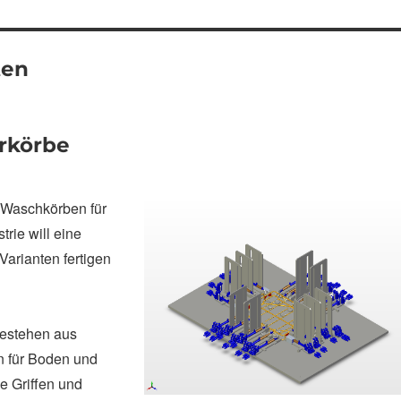
ten
erkörbe
n Waschkörben f
ür
trie will eine
Varianten fertigen
estehen aus
 für Boden und
 Griffen und