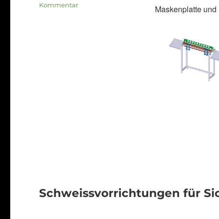
zu
Kommentar
Maskenplatte und 
Schweisstisch
Plättchen
auf
Bolzen
Schweissvorrichtungen für S