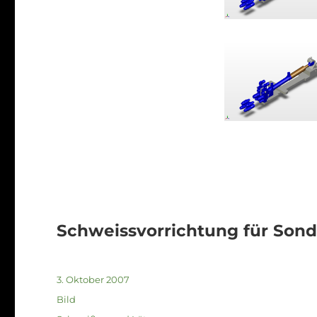
Schweissvorrichtung für Son
Veröffentlicht
3. Oktober 2007
am
Format
Bild