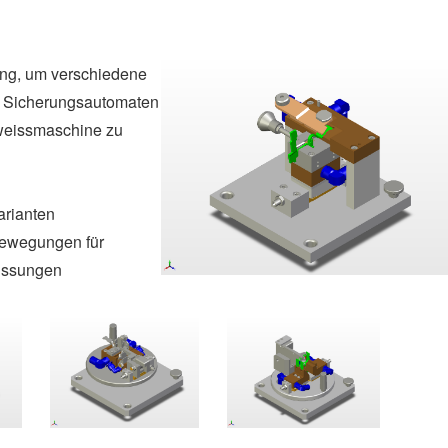
ung, um verschiedene
 Sicherungsautomaten
weissmaschine zu
arianten
bewegungen für
issungen