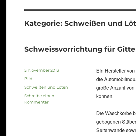
Kategorie:
Schweißen und Lö
Schweissvorrichtung für Gitt
Ein Hersteller vo
Veröffentlicht
5. November 2013
am
die Automobilindus
Format
Bild
große Anzahl von 
Kategorien
Schweißen und Löten
können.
Schreibe einen
zu
Kommentar
Schweissvorrichtung
Die Waschkörbe b
für
gebogenen Stäben
Gitterkörbe
Seitenwände sowie