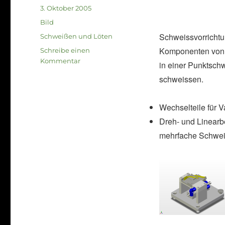
Veröffentlicht
3. Oktober 2005
am
Format
Bild
Schweissvorricht
Kategorien
Schweißen und Löten
Komponenten von
Schreibe einen
zu
Kommentar
in einer Punktsch
Schweissvorrichtungen
schweissen.
für
Sicherungsautomaten
Wechselteile für V
Dreh- und Linear
mehrfache Schwe