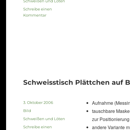
Kategorien
Schweißen und Löten
Schreibe einen
zu
Kommentar
Schweissvorrichtung
für
Sonderarmierungen
Schweisstisch Plättchen auf 
Aufnahme (Messing
Veröffentlicht
3. Oktober 2006
am
taus
chbare Masken
Format
Bild
zur Positionierung
Kategorien
Schweißen und Löten
andere Variante m
Schreibe einen