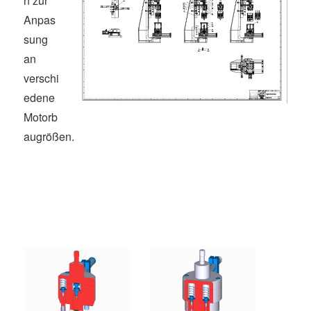
n zur
Anpas
sung
an
verschi
edene
Motorb
augrößen.