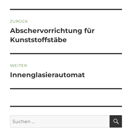
Beitragsnavigation
ZURÜCK
Abschervorrichtung für
Vorheriger
Beitrag:
Kunststoffstäbe
WEITER
Innenglasierautomat
Nächster
Beitrag:
SU
Suchen
nach: